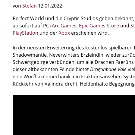
von
Stefan
12.01.2022
Perfect World und die Cryptic Studios geben bekannt
ab sofort auf PC (
Arc Games
,
Epic Games Store
und
S
PlayStation
und der
Xbox
erscheinen wird.
In der neusten Erweiterung des kostenlos spielbar
Shadowmantle, Neverwinters Erzfeindin, wieder zurü
Schwertgebirge verbünden, um alle Drachen Faerûns
dieser altbekannten Feinde bietet
Dragonbone Vale
vie
eine Wurfhakenmechanik, ein Fraktionsansehen-System,
Rückkehr von Valindra dreht, Heldenhafte Begegnung