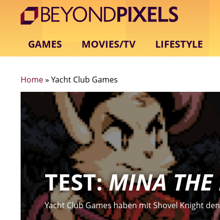
GAMES
MOVIES/TV
LIFESTYLE
Home
»
Yacht Club Games
TEST:
MINA THE
Yacht Club Games haben mit Shovel Knight de