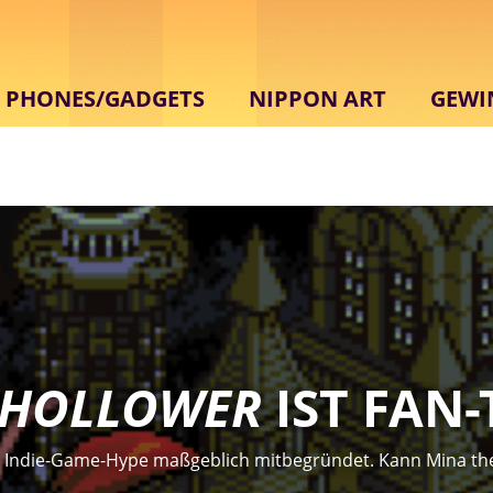
PHONES/GADGETS
NIPPON ART
GEWI
 HOLLOWER
IST FAN-
n Indie-Game-Hype maßgeblich mitbegründet. Kann Mina t