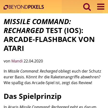
MISSILE COMMAND:
RECHARGED
TEST (IOS):
ARCADE-FLASHBACK VON
ATARI
von
Mandi
22.04.2020
In
Missile Command: Recharged
obliegt euch der Schutz
eurer Basis. Könnt ihr die Raketenangriffe abwehren?
Wie spaßig das Arcade-Spiel ist, zeigt das Review!
Das Spielprinzip
In Ataris
Missile Command: Recharged
geht es darum,