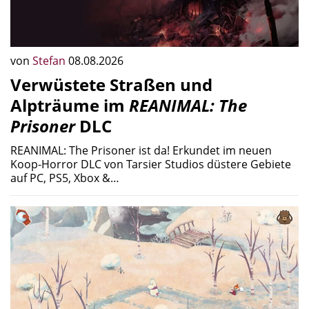
Koop-Horror DLC von Tarsier Studios düstere Gebiete
auf PC, PS5, Xbox &…
von
Mandi
08.08.2026
Moomintroll: Winter’s Warmth
(PS5,
Switch 2) kommt am 18.
September