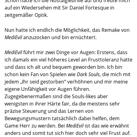
schon kein Fan von Spielen wie
Dark Souls
, die mich mit
jedem „Ihr seid gestorben“ verhöhnen und mir meine
eigene Unfähigkeit vor Augen führen.
Zugegebenermaßen sind die Souls-likes aber
wenigsten in ihrer Härte fair, da die meistens sehr
präzise Steuerung und das Lernen von
Bewegungsmustern tatsächlich dabei helfen, dem
Game Herr zu werden. Bei
MediEvil
ist das wie erwähnt
anders und somit tut sich hier doch sehr viel Frust auf.
Ich würde
MediEvil
wirklich gerne gut bewerten, aber
trotz des gelungenen Grafik-Polishings und dem nach
wie vor guten Humor, trüben die flappsige Steuerung
und die altbackene Kamera, sowie die fehlenden
Speicherpunkte meinen Eindruck einfach zu sehr.
Bedenkt man nun noch, dass diese Fehler sogar von
einem der Entwickler als Retro-Features verkauft
werden, komme ich mir fast ein bisschen verarscht vor.