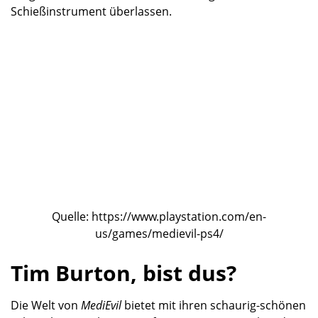
Schießinstrument überlassen.
Quelle: https://www.playstation.com/en-
us/games/medievil-ps4/
Tim Burton, bist dus?
Die Welt von
MediEvil
bietet mit ihren schaurig-schönen
Schauplätzen echt einiges fürs Auge. Dem Look and
Feel von damals wird mit zeitgemäßer Grafik und
knalligen Effekten Rechnung getragen und es wirkt
alles fast so, als stamme das Design von
Nightmare
Before Christmas
Schöpfer Tim Burton höchstselbst.
Auch der Humor, der sich besonders in den
Gesprächen mit den zynisch-sarkastischen
Wasserspeiern offenbart, hat nichts von seinem
Charme von vor 21 Jahren eingebüßt