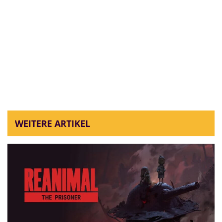
WEITERE ARTIKEL
von
Stefan
08.08.2026
Verwüstete Straßen und
Alpträume im
REANIMAL: The
Prisoner
DLC
REANIMAL: The Prisoner ist da! Erkundet im neuen