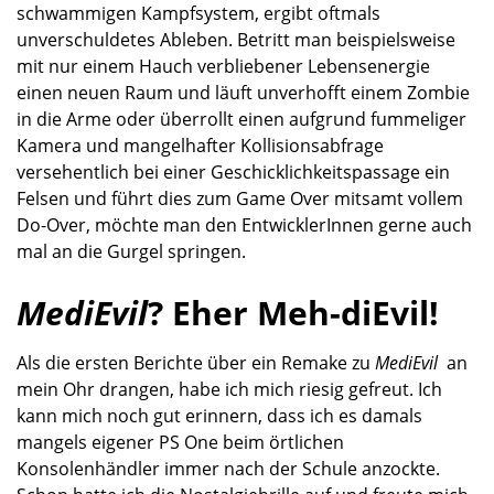
mal an die Gurgel springen.
MediEvil
? Eher Meh-diEvil!
Als die ersten Berichte über ein Remake zu
MediEvil
an
mein Ohr drangen, habe ich mich riesig gefreut. Ich
kann mich noch gut erinnern, dass ich es damals
mangels eigener PS One beim örtlichen
Konsolenhändler immer nach der Schule anzockte.
Schon hatte ich die Nostalgiebrille auf und freute mich
auf ein Wiedersehen mit Sir Daniel Fortesque in
zeitgemäßer Optik.
Nun hatte ich endlich die Möglichkeit, das Remake von
MediEvil
anzuzocken und bin ernüchtert.
MediEvil
führt mir zwei Dinge vor Augen: Erstens, dass
ich damals ein viel höheres Level an Frusttoleranz hatte
und dass ich alt und bequem geworden bin. Ich bin