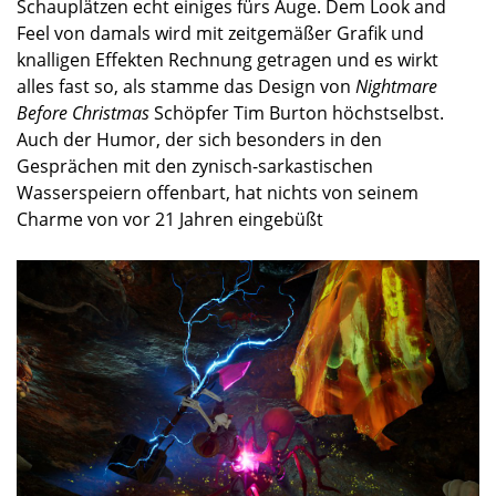
Quelle: https://www.playstation.com/en-
us/games/medievil-ps4/
MediEVIL
– was nervt?
Apropos 21 Jahre: das wohl größte Manko an
MediEvil
ist meiner Meinung nach eine Sache, die im 21.
Jahrhundert in Videospielen eine Selbstverständlichkeit