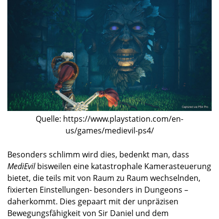
Quelle: https://www.playstation.com/en-
us/games/medievil-ps4/
Besonders schlimm wird dies, bedenkt man, dass
MediEvil
bisweilen eine katastrophale Kamerasteuerung
bietet, die teils mit von Raum zu Raum wechselnden,
fixierten Einstellungen- besonders in Dungeons –
daherkommt. Dies gepaart mit der unpräzisen
Bewegungsfähigkeit von Sir Daniel und dem
schwammigen Kampfsystem, ergibt oftmals
unverschuldetes Ableben. Betritt man beispielsweise
mit nur einem Hauch verbliebener Lebensenergie
einen neuen Raum und läuft unverhofft einem Zombie
in die Arme oder überrollt einen aufgrund fummeliger
Kamera und mangelhafter Kollisionsabfrage
versehentlich bei einer Geschicklichkeitspassage ein
Felsen und führt dies zum Game Over mitsamt vollem
Do-Over, möchte man den EntwicklerInnen gerne auch