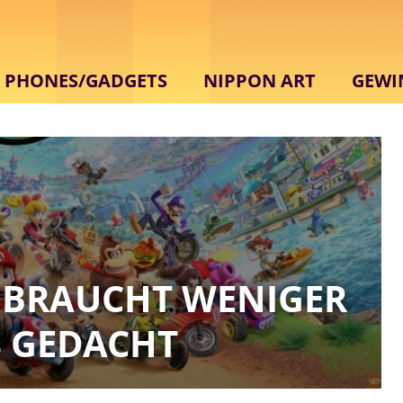
PHONES/GADGETS
NIPPON ART
GEWI
BRAUCHT WENIGER
S GEDACHT