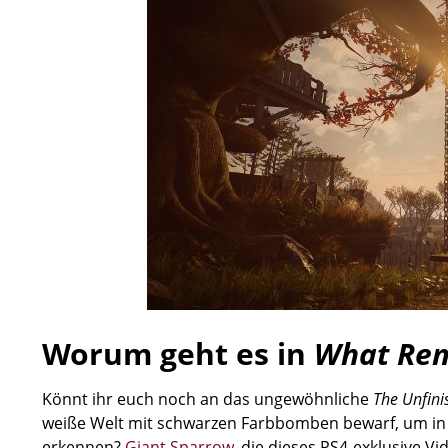
Worum geht es in
What Rem
Könnt ihr euch noch an das ungewöhnliche
The Unfin
weiße Welt mit schwarzen Farbbomben bewarf, um in
erkennen?
Giant Sparrow
, die dieses PS4-exklusive V