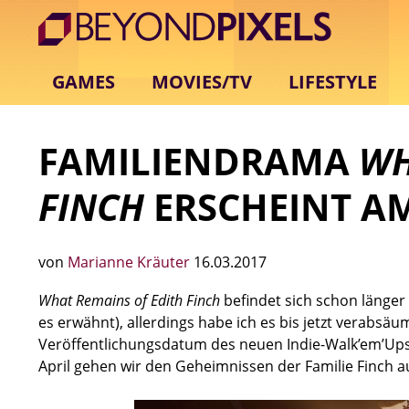
GAMES
MOVIES/TV
LIFESTYLE
FAMILIENDRAMA
WH
FINCH
ERSCHEINT AM
von
Marianne Kräuter
16.03.2017
What Remains of Edith Finch
befindet sich schon länge
es erwähnt), allerdings habe ich es bis jetzt verabsä
Veröffentlichungsdatum des neuen Indie-Walk’em’Ups 
April gehen wir den Geheimnissen der Familie Finch a