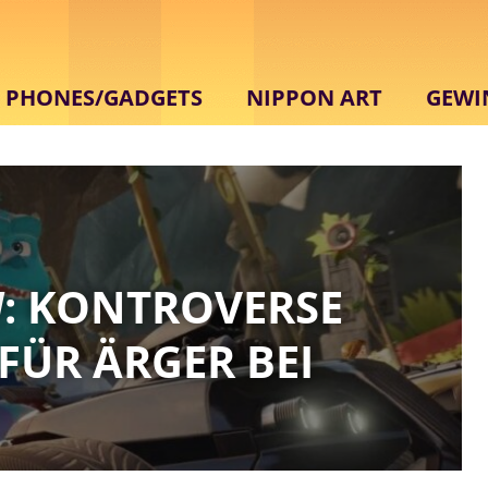
PHONES/GADGETS
NIPPON ART
GEWI
M
: KONTROVERSE
ÜR ÄRGER BEI