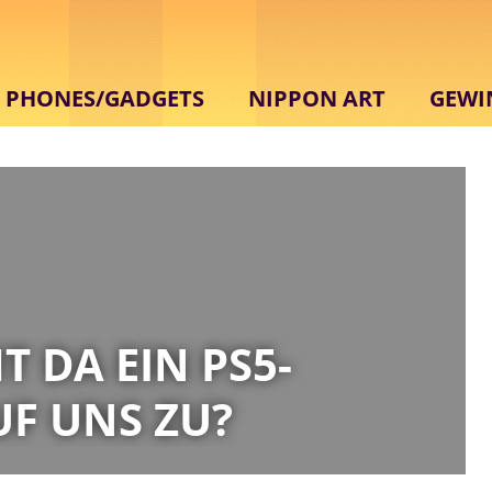
PHONES/GADGETS
NIPPON ART
GEWI
 DA EIN PS5-
F UNS ZU?